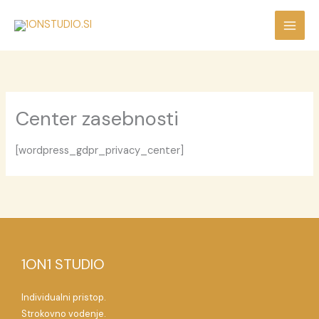
Skip
to
content
Center zasebnosti
[wordpress_gdpr_privacy_center]
1ON1 STUDIO
Individualni pristop.
Strokovno vodenje.