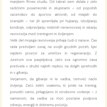
manjšem fitnes studiu. Od takrat sem delala z zelo
različnimi posamezniki in skupinami – od popolnih
začetnikov do športno aktivnih, od mlajših do
starejših – ter jih spremljala pri hujšanju, izboljšanju
kondicije, odpravljanju mišičnih neravnovesij in iskanju
ravnotežja med treningom in življenjem.
Velik del mojega ravnovesja prihaja tudi iz narave. Čas
rada preživljam zunaj, na svojih gozdnih poteh, kjer
najdem prostor za umiritev in regeneracijo. Z
Juretom sva pasjeljubca, zato sva ogromno časa
preživela v družbi najinih repkov, na dolgih sprehodih
in v gibanju.
Verjamem, da gibanje ni le vadba, temveč način
življenja. Zato želim vsakemu, ki pride na trening,
ponuditi varno, prilagojeno in strokovno vodenje – z
namenom, da vadba za moč postane podpora
zdravju, energiji in dobremu počutju.