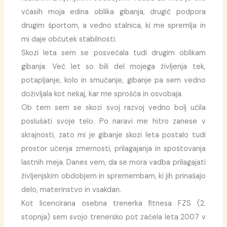
včasih moja edina oblika gibanja, drugič podpora
drugim športom, a vedno stalnica, ki me spremlja in
mi daje občutek stabilnosti.
Skozi leta sem se posvečala tudi drugim oblikam
gibanja. Več let so bili del mojega življenja tek,
potapljanje, kolo in smučanje, gibanje pa sem vedno
doživljala kot nekaj, kar me sprošča in osvobaja.
Ob tem sem se skozi svoj razvoj vedno bolj učila
poslušati svoje telo. Po naravi me hitro zanese v
skrajnosti, zato mi je gibanje skozi leta postalo tudi
prostor učenja zmernosti, prilagajanja in spoštovanja
lastnih meja. Danes vem, da se mora vadba prilagajati
življenjskim obdobjem in spremembam, ki jih prinašajo
delo, materinstvo in vsakdan.
Kot licencirana osebna trenerka fitnesa FZS (2.
stopnja) sem svojo trenersko pot začela leta 2007 v