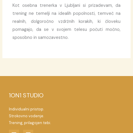
Kot osebna trenerka v Ljubljani si prizadevam, da
trening ne temelji na idealih popolnosti, temveč na
realnih, dolgoročno vzdržnih korakih, ki človeku
pomagajo, da se v svojem telesu počuti močno,
sposobno in samozavestno.
1ON1 STUDIO
Individualni pristop.
Strokovno vodenje.
Trening, prilagojen tebi.