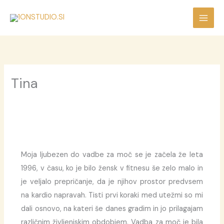
Skip
to
content
Tina
Moja ljubezen do vadbe za moč se je začela že leta
1996, v času, ko je bilo žensk v fitnesu še zelo malo in
je veljalo prepričanje, da je njihov prostor predvsem
na kardio napravah. Tisti prvi koraki med utežmi so mi
dali osnovo, na kateri še danes gradim in jo prilagajam
različnim življenjskim obdobjem. Vadba za moč je bila